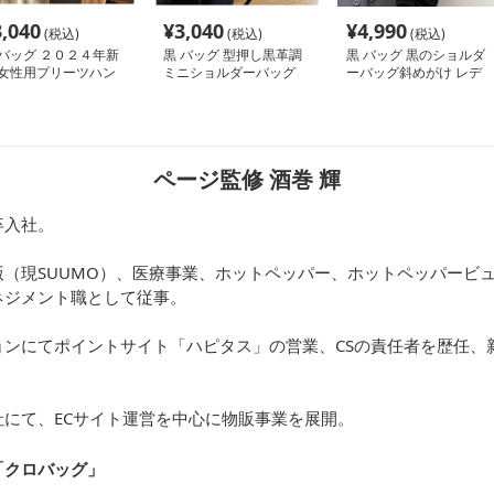
3,040
¥
3,040
¥
4,990
(税込)
(税込)
(税込)
 バッグ ２０２４年新
黒 バッグ 型押し黒革調
黒 バッグ 黒のショルダ
 女性用プリーツハン
ミニショルダーバッグ
ーバッグ斜めがけ レデ
バッグ 黒 軽量
ィース小さめ
ページ監修 酒巻 輝
卒入社。
（現SUUMO）、医療事業、ホットペッパー、ホットペッパービュ
ネジメント職として従事。
ョンにてポイントサイト「ハピタス」の営業、CSの責任者を歴任、
にて、ECサイト運営を中心に物販事業を展開。
「クロバッグ
」