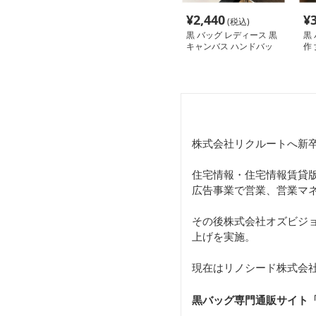
¥
2,440
¥
(税込)
黒 バッグ レディース 黒
黒
キャンバス ハンドバッ
作
グ 手提げ かばん
ド
株式会社リクルートへ新
住宅情報・住宅情報賃貸版
広告事業で営業、営業マ
その後株式会社オズビジ
上げを実施。
現在はリノシード株式会社
黒バッグ専門通販サイト