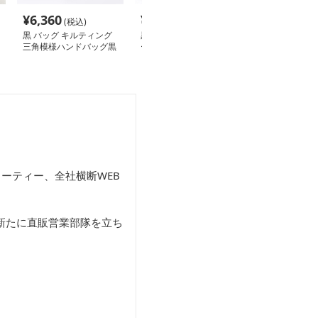
¥
6,360
¥
6,190
¥
7,040
(税込)
(税込)
(税込
黒 バッグ キルティング
黒 バッグ 黒バッグ ファ
クロコ柄ハンド
三角模様ハンドバッグ黒
ーチャーム付き二方式ハ
コインケース付き
ポーチ付き
ンドバッグ 通勤用
ッグ
ーティー、全社横断WEB
新たに直販営業部隊を立ち