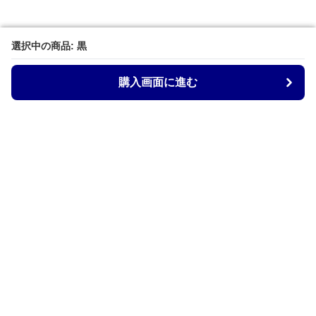
選択中の商品: 黒
選択中の商品: 黒
購入画面に進む
購入画面に進む
Kurobag
について
会社概要