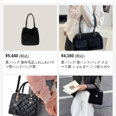
¥
5,440
¥
4,160
(税込)
(税込)
黒 バッグ 新作毛足ふわふわバケ
黒 バッグ 黒ハンドバッグ スエ
ツ型ハンドバッグ黒
ード調 ショルダー 二つ折りポケ
ット付き