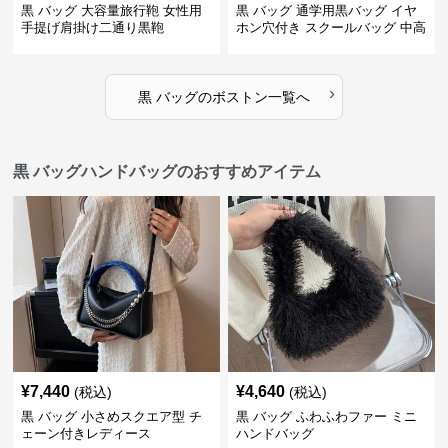
黒 バッグ 大容量旅行鞄 女性用
黒 バッグ 通学用黒バッグ イヤ
手提げ肩掛け二通り黒鞄
ホン穴付き スクールバッグ 中高
生向け
›
黒 バッグ
の
ボストン
一覧へ
黒 バッグハンドバッグのおすすめアイテム
¥
7,440
¥
4,640
(税込)
(税込)
黒 バッグ 小さめスクエア型 チ
黒 バッグ ふわふわファー ミニ
ェーン付きレディース
ハンドバッグ