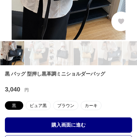
黒 バッグ 型押し黒革調ミニショルダーバッグ
3,040
円
黒
ピュア黒
ブラウン
カーキ
購入画面に進む