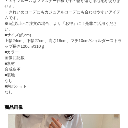
・メインルームはファスナー仕様で中の物が落ちる心配がありま
せん。
・きれいめコーデにもカジュアルコーデにも合わせやすいアイテ
ムです。
※5点以上~ご注文の場合、より『お得』に！是非ご活用くださ
い。
■サイズ(約cm)
上幅24cm、下幅27cm、高さ18cm、マチ10cm/ショルダーストラ
ップ長さ120cm/310ｇ
■カラー
画像に記載
■素材
合成皮革
■裏地
なし
■内ポケット
なし
商品画像