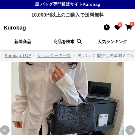
黒 バッグ
専門通販サイト
Kurobag
10,000
円以上のご購入で送料無料
0
0
Kurobag
新着商品
商品を検索
人気ランキング
Kurobag TOP
›
ショルダーの一覧
›
黒 バッグ 型押し黒革調ミニ
Previous slide
Ne