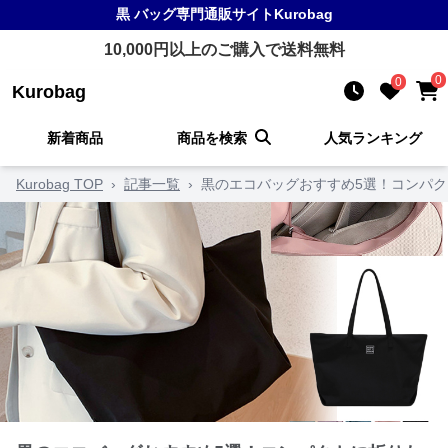
黒 バッグ
専門通販サイト
Kurobag
10,000
円以上のご購入で送料無料
0
0
Kurobag
新着商品
商品を検索
人気ランキング
Kurobag TOP
›
記事一覧
›
黒のエコバッグおすすめ5選！コンパ