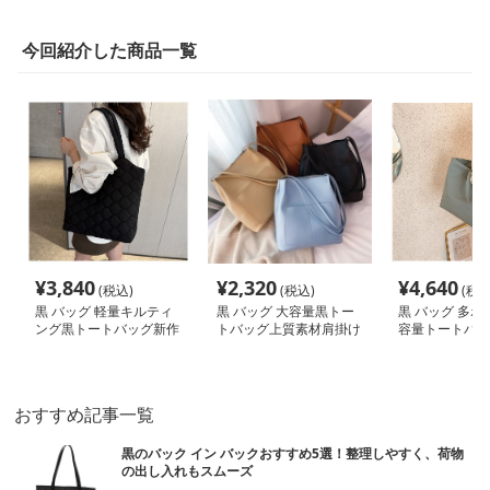
今回紹介した商品一覧
¥
3,840
¥
2,320
¥
4,640
(税込)
(税込)
(税込
黒 バッグ 軽量キルティ
黒 バッグ 大容量黒トー
黒 バッグ 多ポ
ング黒トートバッグ新作
トバッグ上質素材肩掛け
容量トートバッ
レディース
鞄
ロン素材 黒
おすすめ記事一覧
黒のバック イン バックおすすめ5選！整理しやすく、荷物
の出し入れもスムーズ