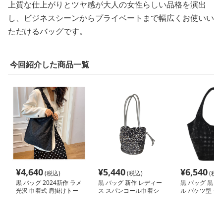
上質な仕上がりとツヤ感が大人の女性らしい品格を演出
し、ビジネスシーンからプライベートまで幅広くお使いい
ただけるバッグです。
今回紹介した商品一覧
¥
4,640
¥
5,440
¥
6,540
(税込)
(税込)
(税込
黒 バッグ 2024新作 ラメ
黒 バッグ 新作 レディー
黒 バッグ 黒 
光沢 巾着式 肩掛けトー
ス スパンコール巾着シ
ル バケツ型 シ
トバッグ 軽量 黒
ョルダーバッグ 黒
バッグ