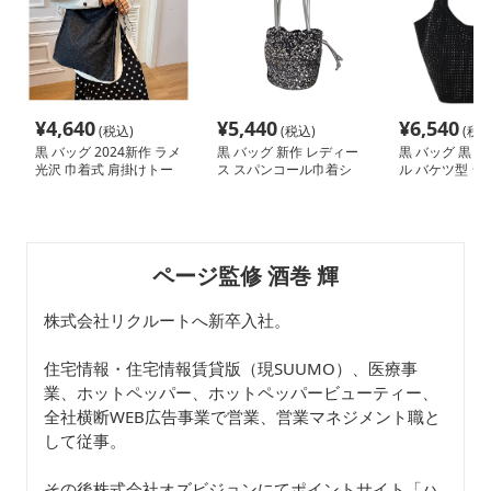
¥
4,640
¥
5,440
¥
6,540
(税込)
(税込)
(税込
黒 バッグ 2024新作 ラメ
黒 バッグ 新作 レディー
黒 バッグ 黒 
光沢 巾着式 肩掛けトー
ス スパンコール巾着シ
ル バケツ型 シ
トバッグ 軽量 黒
ョルダーバッグ 黒
バッグ
ページ監修 酒巻 輝
株式会社リクルートへ新卒入社。
住宅情報・住宅情報賃貸版（現SUUMO）、医療事
業、ホットペッパー、ホットペッパービューティー、
全社横断WEB広告事業で営業、営業マネジメント職と
して従事。
その後株式会社オズビジョンにてポイントサイト「ハ