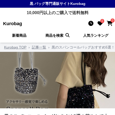
黒 バッグ
専門通販サイト
Kurobag
10,000
円以上のご購入で送料無料
0
0
Kurobag
新着商品
商品を検索
人気ランキング
Kurobag TOP
›
記事一覧
›
黒のスパンコールバッグおすすめ5選