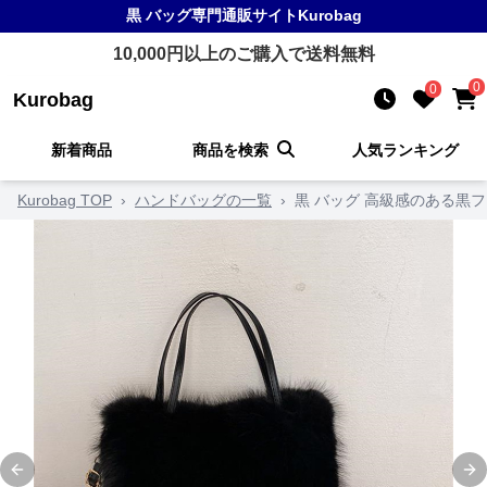
黒 バッグ
専門通販サイト
Kurobag
10,000
円以上のご購入で送料無料
0
0
Kurobag
新着商品
商品を検索
人気ランキング
Kurobag TOP
›
ハンドバッグの一覧
›
黒 バッグ 高級感のある黒
Previous slide
Ne