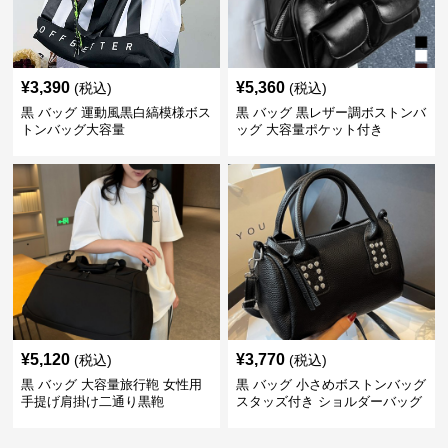
¥
3,390
¥
5,360
(税込)
(税込)
黒 バッグ 運動風黒白縞模様ボス
黒 バッグ 黒レザー調ボストンバ
トンバッグ大容量
ッグ 大容量ポケット付き
¥
5,120
¥
3,770
(税込)
(税込)
黒 バッグ 大容量旅行鞄 女性用
黒 バッグ 小さめボストンバッグ
手提げ肩掛け二通り黒鞄
スタッズ付き ショルダーバッグ
黒