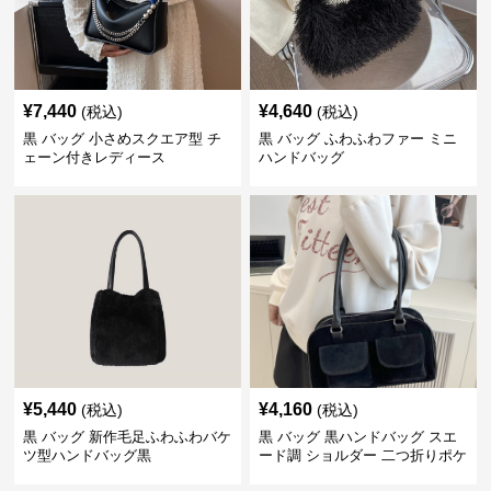
¥
7,440
¥
4,640
(税込)
(税込)
黒 バッグ 小さめスクエア型 チ
黒 バッグ ふわふわファー ミニ
ェーン付きレディース
ハンドバッグ
¥
5,440
¥
4,160
(税込)
(税込)
黒 バッグ 新作毛足ふわふわバケ
黒 バッグ 黒ハンドバッグ スエ
ツ型ハンドバッグ黒
ード調 ショルダー 二つ折りポケ
ット付き