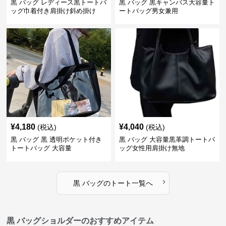
黒 バッグ レディース黒トートバ
黒 バッグ 黒キャンバス大容量ト
ッグ巾着付き肩掛け斜め掛け
ートバッグ男女兼用
¥
4,180
¥
4,040
(税込)
(税込)
黒 バッグ 黒 透明ポケット付き
黒 バッグ 大容量黒革調トートバ
トートバッグ 大容量
ッグ女性用肩掛け無地
›
黒 バッグ
の
トート
一覧へ
黒 バッグショルダーのおすすめアイテム