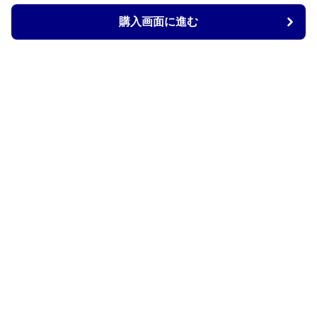
購入画面に進む
購入画面に進む
Kurobag
について
会社概要
利用規約
プライバシー