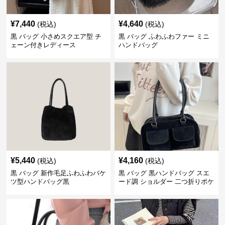
¥
7,440
¥
4,640
(税込)
(税込)
黒 バッグ 小さめスクエア型 チ
黒 バッグ ふわふわファー ミニ
ェーン付きレディース
ハンドバッグ
¥
5,440
¥
4,160
(税込)
(税込)
黒 バッグ 新作毛足ふわふわバケ
黒 バッグ 黒ハンドバッグ スエ
ツ型ハンドバッグ黒
ード調 ショルダー 二つ折りポケ
ット付き