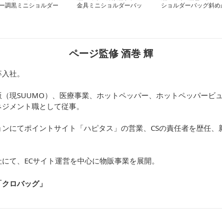
ー調黒ミニショルダー
金具ミニショルダーバッ
ショルダーバッグ斜め
ッグ 肩掛け手提げ兼
グ
け鞄
ページ監修 酒巻 輝
卒入社。
（現SUUMO）、医療事業、ホットペッパー、ホットペッパービュ
ネジメント職として従事。
ョンにてポイントサイト「ハピタス」の営業、CSの責任者を歴任、
にて、ECサイト運営を中心に物販事業を展開。
「クロバッグ
」