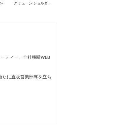
が
グ チェーン ショルダー
バッグ
ーティー、全社横断WEB
新たに直販営業部隊を立ち