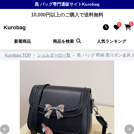
黒 バッグ
専門通販サイト
Kurobag
10,000
円以上のご購入で送料無料
0
0
Kurobag
新着商品
商品を検索
人気ランキング
Kurobag TOP
›
ショルダーの一覧
›
黒 バッグ 即納 黒リボン金
Previous slide
Ne