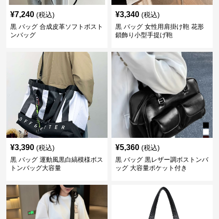
¥
7,240
¥
3,340
(税込)
(税込)
黒 バッグ 合成皮革ソフトボスト
黒 バッグ 女性用肩掛け鞄 花形
ンバッグ
鎖飾り小型手提げ鞄
¥
3,390
¥
5,360
(税込)
(税込)
黒 バッグ 運動風黒白縞模様ボス
黒 バッグ 黒レザー調ボストンバ
トンバッグ大容量
ッグ 大容量ポケット付き