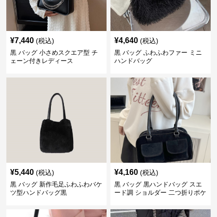
¥
7,440
¥
4,640
(税込)
(税込)
黒 バッグ 小さめスクエア型 チ
黒 バッグ ふわふわファー ミニ
ェーン付きレディース
ハンドバッグ
¥
5,440
¥
4,160
(税込)
(税込)
黒 バッグ 新作毛足ふわふわバケ
黒 バッグ 黒ハンドバッグ スエ
ツ型ハンドバッグ黒
ード調 ショルダー 二つ折りポケ
ット付き