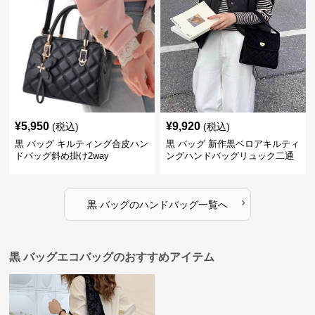
¥
5,950
¥
9,920
(税込)
(税込)
黒 バッグ キルティング合皮ハン
黒 バッグ 新作黒ベロアキルティ
ドバッグ斜め掛け2way
ングハンドバッグリュック二通
り
›
黒 バッグ
の
ハンドバッグ
一覧へ
黒 バッグエコバッグのおすすめアイテム