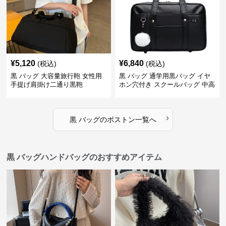
¥
5,120
¥
6,840
(税込)
(税込)
黒 バッグ 大容量旅行鞄 女性用
黒 バッグ 通学用黒バッグ イヤ
手提げ肩掛け二通り黒鞄
ホン穴付き スクールバッグ 中高
生向け
›
黒 バッグ
の
ボストン
一覧へ
黒 バッグハンドバッグのおすすめアイテム