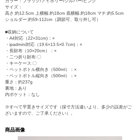
カラー：ブラック/アイボリー/シルバー/ピンク
サイズ：
高さ:約12.5cm 上横幅:約18cm 底横幅:約18cm マチ:約5.5cm
ショルダー:約59-112cm（調節可、取り外し可）
■収納について
・A4対応（22×31cm)：×
・ipadmini対応（19.6×13.5×0.7cm)：×
・長財布（10×20cm）：×
・二つ折り財布:〇
・キーケース:〇
・ペットボトル横向き（500ml）：×
・ペットボトル縦向き（500ml）：×
重さ：約237g
裏地：あり
内ポケット：なし
※すべて平置きサイズです（採寸方法違いより、多少の誤差がご
ざいますので、ご了承ください）。
商品画像