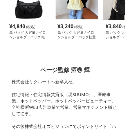
¥
4,840
¥
3,240
¥
3,840
(税込)
(税込)
(税込
黒 バッグ 大容量ナイロ
黒 バッグ 大容量ナイロ
黒 バッグ 大容
ンショルダーバッグ 軽
ンショルダーバッグ軽量
ショルダーバッ
量多機能黒バッグ
巾着タイプ黒
ィース斜め掛け
ページ監修 酒巻 輝
株式会社リクルートへ新卒入社。
住宅情報・住宅情報賃貸版（現SUUMO）、医療事
業、ホットペッパー、ホットペッパービューティー、
全社横断WEB広告事業で営業、営業マネジメント職と
して従事。
その後株式会社オズビジョンにてポイントサイト「ハ