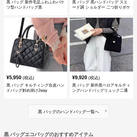
黒 バッグ 新作毛足ふわふわバケ
黒 バッグ 黒ハンドバッグ スエ
ツ型ハンドバッグ黒
ード調 ショルダー 二つ折りポケ
ット付き
¥
5,950
¥
9,920
(税込)
(税込)
黒 バッグ キルティング合皮ハン
黒 バッグ 新作黒ベロアキルティ
ドバッグ斜め掛け2way
ングハンドバッグリュック二通
り
›
黒 バッグ
の
ハンドバッグ
一覧へ
黒 バッグエコバッグのおすすめアイテム