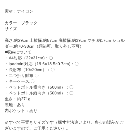
素材：ナイロン
カラー：ブラック
サイズ：
高さ:約29cm 上横幅:約57cm 底横幅:約39cm マチ:約17cm ショル
ダー:約70-98cm（調節可、取り外し不可）
■収納について
・A4対応（22×31cm)：〇
・ipadmini対応（19.6×13.5×0.7cm)：〇
・長財布（10×20cm）：〇
・二つ折り財布:〇
・キーケース:〇
・ペットボトル横向き（500ml）：〇
・ペットボトル縦向き（500ml）：〇
重さ：約271g
裏地：あり
内ポケット：あり
※すべて平置きサイズです（採寸方法違いより、多少の誤差がご
ざいますので、ご了承ください）。