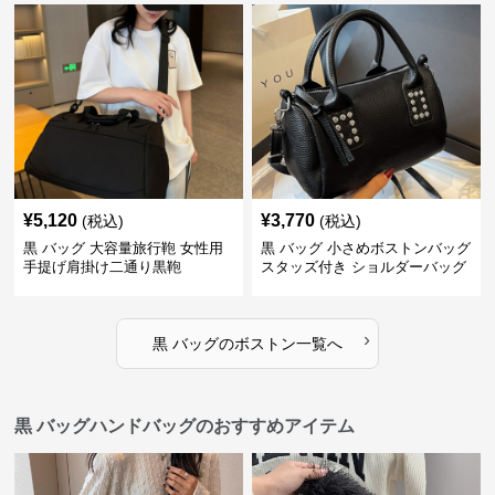
¥
5,120
¥
3,770
(税込)
(税込)
黒 バッグ 大容量旅行鞄 女性用
黒 バッグ 小さめボストンバッグ
手提げ肩掛け二通り黒鞄
スタッズ付き ショルダーバッグ
黒
›
黒 バッグ
の
ボストン
一覧へ
黒 バッグハンドバッグのおすすめアイテム