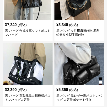
¥
7,240
¥
3,340
(税込)
(税込)
黒 バッグ 合成皮革ソフトボスト
黒 バッグ 女性用肩掛け鞄 花形
ンバッグ
鎖飾り小型手提げ鞄
¥
3,390
¥
5,360
(税込)
(税込)
黒 バッグ 運動風黒白縞模様ボス
黒 バッグ 黒レザー調ボストンバ
トンバッグ大容量
ッグ 大容量ポケット付き