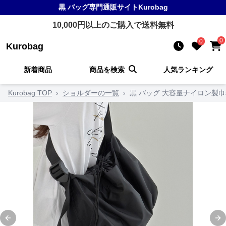
黒 バッグ
専門通販サイト
Kurobag
10,000
円以上のご購入で送料無料
0
0
Kurobag
新着商品
商品を検索
人気ランキング
Kurobag TOP
›
ショルダーの一覧
›
黒 バッグ 大容量ナイロン製
Previous slide
Ne