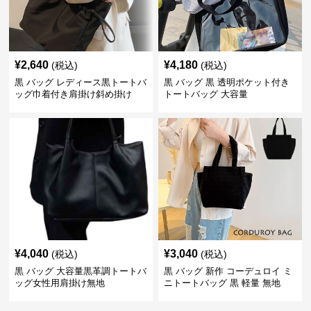
¥
2,640
¥
4,180
(税込)
(税込)
黒 バッグ レディース黒トートバ
黒 バッグ 黒 透明ポケット付き
ッグ巾着付き肩掛け斜め掛け
トートバッグ 大容量
¥
4,040
¥
3,040
(税込)
(税込)
黒 バッグ 大容量黒革調トートバ
黒 バッグ 新作 コーデュロイ ミ
ッグ女性用肩掛け無地
ニトートバッグ 黒 軽量 無地