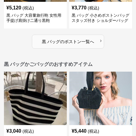
¥
5,120
¥
3,770
(税込)
(税込)
黒 バッグ 大容量旅行鞄 女性用
黒 バッグ 小さめボストンバッグ
手提げ肩掛け二通り黒鞄
スタッズ付き ショルダーバッグ
黒
›
黒 バッグ
の
ボストン
一覧へ
黒 バッグかごバッグのおすすめアイテム
¥
3,040
¥
5,440
(税込)
(税込)