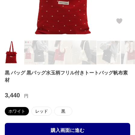
黒 バッグ 黒バッグ水玉柄フリル付きトートバッグ帆布素
材
3,440
円
ホワイト
レッド
黒
購入画面に進む