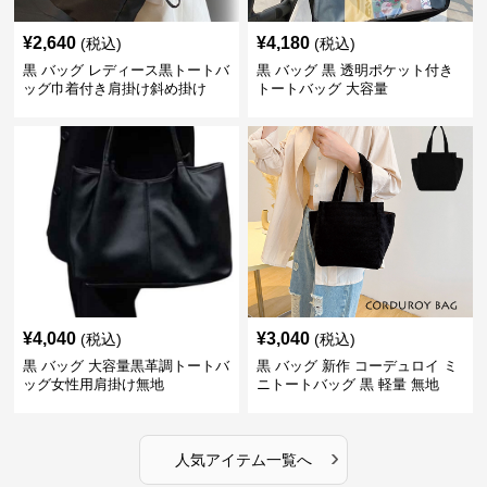
¥
2,640
¥
4,180
(税込)
(税込)
黒 バッグ レディース黒トートバ
黒 バッグ 黒 透明ポケット付き
ッグ巾着付き肩掛け斜め掛け
トートバッグ 大容量
¥
4,040
¥
3,040
(税込)
(税込)
黒 バッグ 大容量黒革調トートバ
黒 バッグ 新作 コーデュロイ ミ
ッグ女性用肩掛け無地
ニトートバッグ 黒 軽量 無地
›
人気アイテム一覧へ