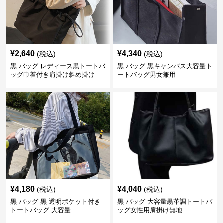
¥
2,640
¥
4,340
(税込)
(税込)
黒 バッグ レディース黒トートバ
黒 バッグ 黒キャンバス大容量ト
ッグ巾着付き肩掛け斜め掛け
ートバッグ男女兼用
¥
4,180
¥
4,040
(税込)
(税込)
黒 バッグ 黒 透明ポケット付き
黒 バッグ 大容量黒革調トートバ
トートバッグ 大容量
ッグ女性用肩掛け無地