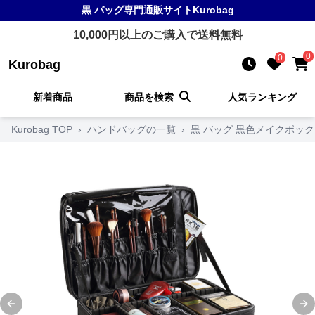
黒 バッグ
専門通販サイト
Kurobag
10,000
円以上のご購入で送料無料
0
0
Kurobag
新着商品
商品を検索
人気ランキング
Kurobag TOP
›
ハンドバッグの一覧
›
黒 バッグ 黒色メイクボッ
Previous slide
Ne