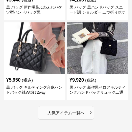
(税込)
(税込)
黒 バッグ 新作毛足ふわふわバケ
黒 バッグ 黒ハンドバッグ スエ
ツ型ハンドバッグ黒
ード調 ショルダー 二つ折りポケ
ット付き
¥
5,950
¥
9,920
(税込)
(税込)
黒 バッグ キルティング合皮ハン
黒 バッグ 新作黒ベロアキルティ
ドバッグ斜め掛け2way
ングハンドバッグリュック二通
り
›
人気アイテム一覧へ