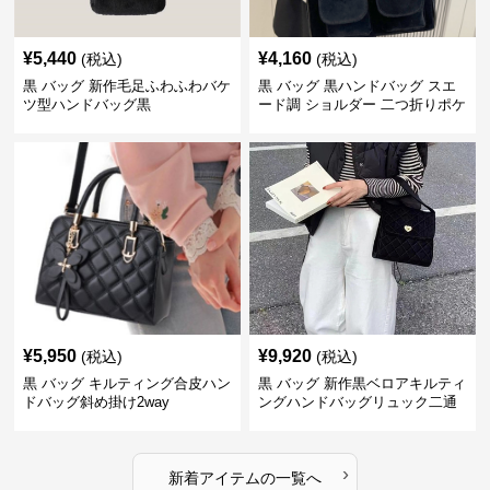
¥
5,440
¥
4,160
(税込)
(税込)
黒 バッグ 新作毛足ふわふわバケ
黒 バッグ 黒ハンドバッグ スエ
ツ型ハンドバッグ黒
ード調 ショルダー 二つ折りポケ
ット付き
¥
5,950
¥
9,920
(税込)
(税込)
黒 バッグ キルティング合皮ハン
黒 バッグ 新作黒ベロアキルティ
ドバッグ斜め掛け2way
ングハンドバッグリュック二通
り
›
新着アイテムの一覧へ