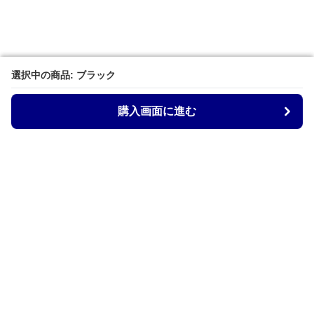
選択中の商品: ブラック
選択中の商品: ブラック
購入画面に進む
購入画面に進む
Kurobag
について