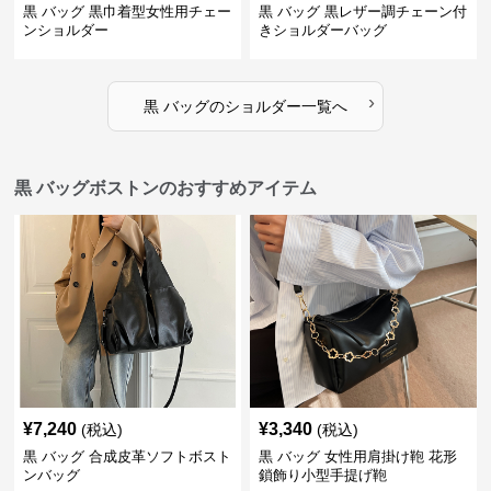
黒 バッグ 黒巾着型女性用チェー
黒 バッグ 黒レザー調チェーン付
ンショルダー
きショルダーバッグ
›
黒 バッグ
の
ショルダー
一覧へ
黒 バッグボストンのおすすめアイテム
¥
7,240
¥
3,340
(税込)
(税込)
黒 バッグ 合成皮革ソフトボスト
黒 バッグ 女性用肩掛け鞄 花形
ンバッグ
鎖飾り小型手提げ鞄