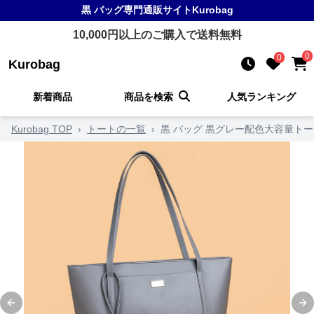
黒 バッグ
専門通販サイト
Kurobag
10,000
円以上のご購入で送料無料
0
0
Kurobag
新着商品
商品を検索
人気ランキング
Kurobag TOP
›
トートの一覧
›
黒 バッグ 黒グレー配色大容量ト
Previous slide
Ne