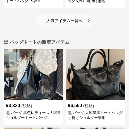
トートバッグ 大容量
ッグ女性用肩掛け無地
›
人気アイテム一覧へ
黒 バッグトートの新着アイテム
¥
3,320
¥
6,560
(税込)
(税込)
黒 バッグ 黒色レディース大容量
黒 バッグ 大容量黒トートバッグ
ショルダートートバッグ
手提げショルダー兼用