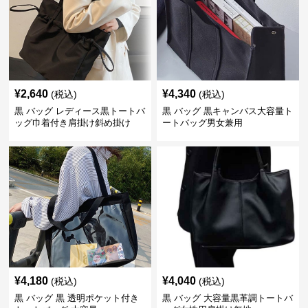
¥
2,640
¥
4,340
(税込)
(税込)
黒 バッグ レディース黒トートバ
黒 バッグ 黒キャンバス大容量ト
ッグ巾着付き肩掛け斜め掛け
ートバッグ男女兼用
¥
4,180
¥
4,040
(税込)
(税込)
黒 バッグ 黒 透明ポケット付き
黒 バッグ 大容量黒革調トートバ