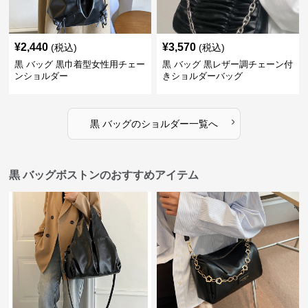
¥
2,440
¥
3,570
(税込)
(税込)
黒 バッグ 黒巾着型女性用チェー
黒 バッグ 黒レザー調チェーン付
ンショルダー
きショルダーバッグ
›
黒 バッグ
の
ショルダー
一覧へ
黒 バッグボストンのおすすめアイテム