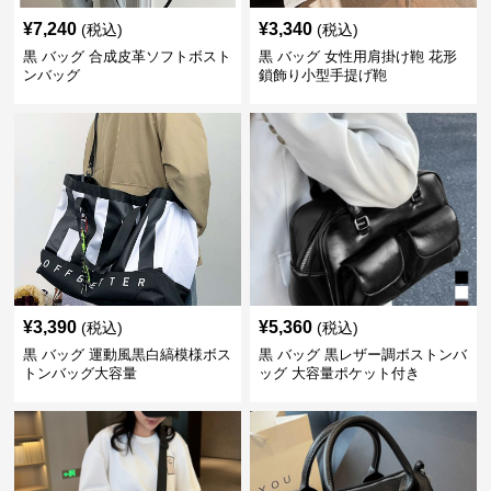
¥
7,240
¥
3,340
(税込)
(税込)
黒 バッグ 合成皮革ソフトボスト
黒 バッグ 女性用肩掛け鞄 花形
ンバッグ
鎖飾り小型手提げ鞄
¥
3,390
¥
5,360
(税込)
(税込)
黒 バッグ 運動風黒白縞模様ボス
黒 バッグ 黒レザー調ボストンバ
トンバッグ大容量
ッグ 大容量ポケット付き