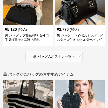
¥
5,120
¥
3,770
(税込)
(税込)
黒 バッグ 大容量旅行鞄 女性用
黒 バッグ 小さめボストンバッグ
手提げ肩掛け二通り黒鞄
スタッズ付き ショルダーバッグ
黒
›
黒 バッグ
の
ボストン
一覧へ
黒 バッグかごバッグのおすすめアイテム