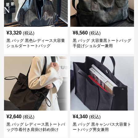
¥
3,320
¥
6,560
(税込)
(税込)
黒 バッグ 黒色レディース大容量
黒 バッグ 大容量黒トートバッグ
ショルダートートバッグ
手提げショルダー兼用
¥
2,640
¥
4,340
(税込)
(税込)
黒 バッグ レディース黒トートバ
黒 バッグ 黒キャンバス大容量ト
ッグ巾着付き肩掛け斜め掛け
ートバッグ男女兼用