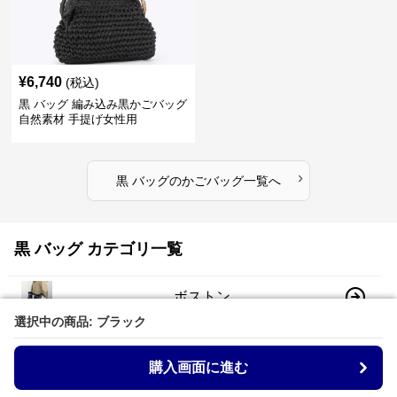
¥
6,740
(税込)
黒 バッグ 編み込み黒かごバッグ
自然素材 手提げ女性用
›
黒 バッグ
の
かごバッグ
一覧へ
黒 バッグ カテゴリ一覧
ボストン
選択中の商品: ブラック
選択中の商品: ブラック
ショルダー
購入画面に進む
購入画面に進む
トート