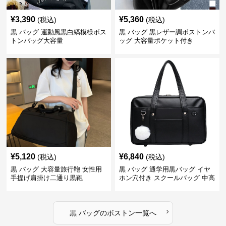
¥
3,390
¥
5,360
(税込)
(税込)
黒 バッグ 運動風黒白縞模様ボス
黒 バッグ 黒レザー調ボストンバ
トンバッグ大容量
ッグ 大容量ポケット付き
¥
5,120
¥
6,840
(税込)
(税込)
黒 バッグ 大容量旅行鞄 女性用
黒 バッグ 通学用黒バッグ イヤ
手提げ肩掛け二通り黒鞄
ホン穴付き スクールバッグ 中高
生向け
›
黒 バッグ
の
ボストン
一覧へ