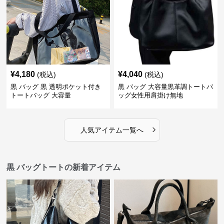
¥
4,180
¥
4,040
(税込)
(税込)
黒 バッグ 黒 透明ポケット付き
黒 バッグ 大容量黒革調トートバ
トートバッグ 大容量
ッグ女性用肩掛け無地
›
人気アイテム一覧へ
黒 バッグトートの新着アイテム