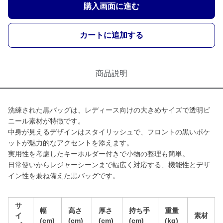
購入画面に進む
カートに追加する
商品説明
洗練された黒バッグは、レディース向けの大きめサイズで透明ビ
ニール素材が特徴です。
中身が見えるデザインはスタイリッシュで、フロントの黒いポケ
ットが魅力的なアクセントを添えます。
実用性を考慮したキーホルダー付きで小物の整理も簡単。
日常使いからレジャーシーンまで幅広く対応する、機能性とデザ
イン性を兼ね備えた黒バッグです。
サ
幅
高さ
厚さ
持ち手
重量
イ
素材
(cm)
(cm)
(cm)
(cm)
(kg)