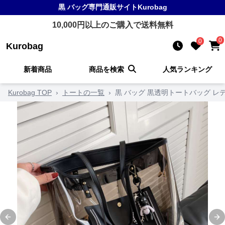
黒 バッグ
専門通販サイト
Kurobag
10,000
円以上のご購入で送料無料
0
0
Kurobag
新着商品
商品を検索
人気ランキング
Kurobag TOP
›
トートの一覧
›
黒 バッグ 黒透明トートバッグ 
Previous slide
Ne