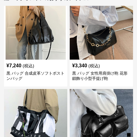
¥
7,240
¥
3,340
(税込)
(税込)
黒 バッグ 合成皮革ソフトボスト
黒 バッグ 女性用肩掛け鞄 花形
ンバッグ
鎖飾り小型手提げ鞄