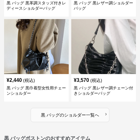
黒 バッグ 黒革調スタッズ付きレ
黒 バッグ 黒レザー調ショルダー
ディースショルダーバッグ
バッグ
¥
2,440
¥
3,570
(税込)
(税込)
黒 バッグ 黒巾着型女性用チェー
黒 バッグ 黒レザー調チェーン付
ンショルダー
きショルダーバッグ
›
黒 バッグ
の
ショルダー
一覧へ
黒 バッグボストンのおすすめアイテム