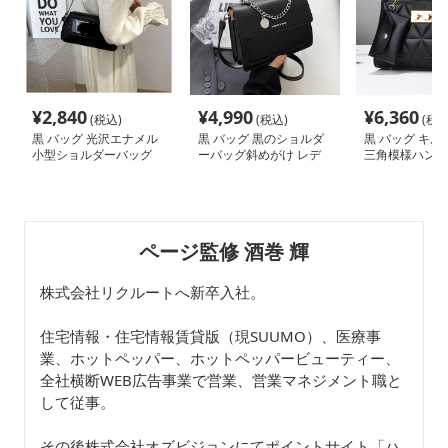
¥
2,840
¥
4,990
¥
6,360
(税込)
(税込)
(税込
黒 バッグ 光沢エナメル
黒 バッグ 黒のショルダ
黒 バッグ キル
小型ショルダーバッグ
ーバッグ斜めがけ レデ
三角模様ハンド
黒
ィース小さめ
ポーチ付き
ページ監修 酒巻 輝
株式会社リクルートへ新卒入社。
住宅情報・住宅情報賃貸版（現SUUMO）、医療事
業、ホットペッパー、ホットペッパービューティー、
全社横断WEB広告事業で営業、営業マネジメント職と
して従事。
その後株式会社オズビジョンにてポイントサイト「ハ