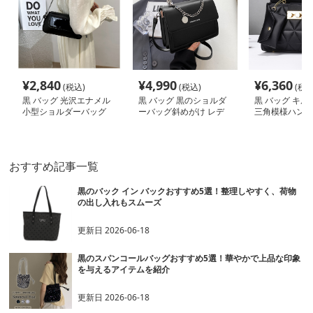
¥
2,840
¥
4,990
¥
6,360
(税込)
(税込)
(税込
黒 バッグ 光沢エナメル
黒 バッグ 黒のショルダ
黒 バッグ キル
小型ショルダーバッグ
ーバッグ斜めがけ レデ
三角模様ハンド
黒
ィース小さめ
ポーチ付き
おすすめ記事一覧
黒のバック イン バックおすすめ5選！整理しやすく、荷物
の出し入れもスムーズ
更新日
2026-06-18
黒のスパンコールバッグおすすめ5選！華やかで上品な印象
を与えるアイテムを紹介
更新日
2026-06-18