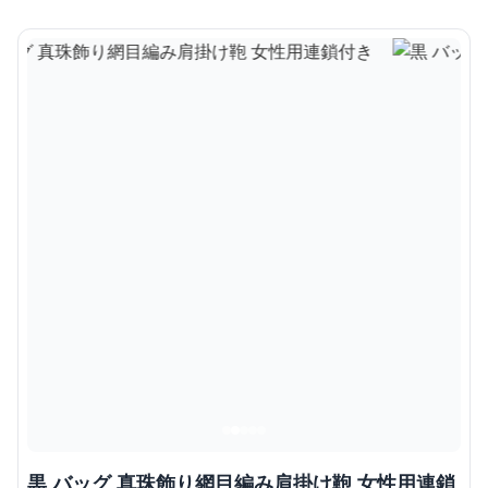
黒 バッグ 真珠飾り網目編み肩掛け鞄 女性用連鎖