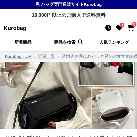
黒 バッグ
専門通販サイト
Kurobag
10,000
円以上のご購入で送料無料
0
0
Kurobag
新着商品
商品を検索
人気ランキング
Kurobag TOP
›
記事一覧
›
結婚式お呼ばれバッグ黒のおすすめ10