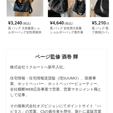
¥
3,240
¥
4,640
¥
5,210
(税込)
(税込)
(税込
黒 バッグ 大容量黒ショ
黒 バッグ 女性用大容量
黒 バッグ 黒合
ルダーバッグ女性用肩掛
ショルダーバッグ黒巾着
プ肩掛けバッグ
け手提げ兼用
型斜め掛け対応
ディース
ページ監修 酒巻 輝
株式会社リクルートへ新卒入社。
住宅情報・住宅情報賃貸版（現SUUMO）、医療事
業、ホットペッパー、ホットペッパービューティー、
全社横断WEB広告事業で営業、営業マネジメント職と
して従事。
その後株式会社オズビジョンにてポイントサイト「ハ
ピタス」の営業、CSの責任者を歴任、新たに直販営業