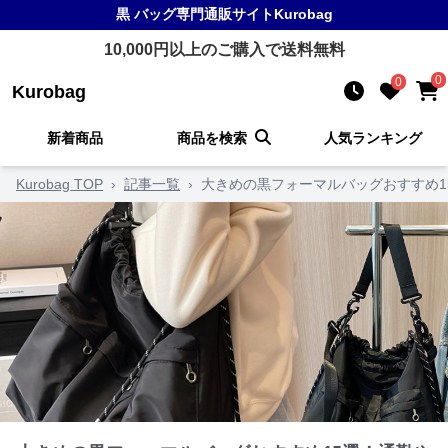
黒 バッグ
専門通販サイト
Kurobag
10,000
円以上のご購入で送料無料
0
0
Kurobag
新着商品
商品を検索
人気ランキング
Kurobag TOP
›
記事一覧
›
大きめの黒フォーマルバッグおすすめ1