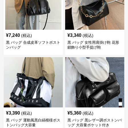
¥
7,240
¥
3,340
(税込)
(税込)
黒 バッグ 合成皮革ソフトボスト
黒 バッグ 女性用肩掛け鞄 花形
ンバッグ
鎖飾り小型手提げ鞄
¥
3,390
¥
5,360
(税込)
(税込)
黒 バッグ 運動風黒白縞模様ボス
黒 バッグ 黒レザー調ボストンバ
トンバッグ大容量
ッグ 大容量ポケット付き