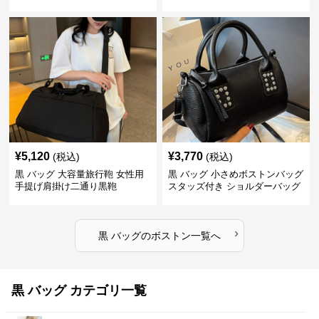
¥
5,120
¥
3,770
(税込)
(税込)
黒 バッグ 大容量旅行鞄 女性用
黒 バッグ 小さめボストンバッグ
手提げ肩掛け二通り黒鞄
スタッズ付き ショルダーバッグ
黒
›
黒 バッグ
の
ボストン
一覧へ
黒 バッグ カテゴリ一覧