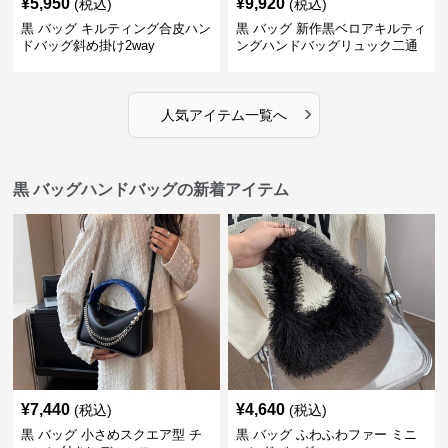
¥
5,950
¥
9,920
(税込)
(税込)
黒 バッグ キルティング合皮ハン
黒 バッグ 新作黒ベロアキルティ
ドバッグ斜め掛け2way
ングハンドバッグリュック二通
り
›
人気アイテム一覧へ
黒 バッグハンドバッグの新着アイテム
¥
7,440
¥
4,640
(税込)
(税込)
黒 バッグ 小さめスクエア型 チ
黒 バッグ ふわふわファー ミニ