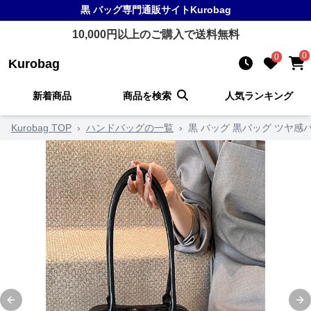
黒 バッグ
専門通販サイト
Kurobag
10,000
円以上のご購入で送料無料
0
0
Kurobag
新着商品
商品を検索
人気ランキング
Kurobag TOP
›
ハンドバッグの一覧
›
黒 バッグ 黒バッグ ツヤ
Previous slide
Ne