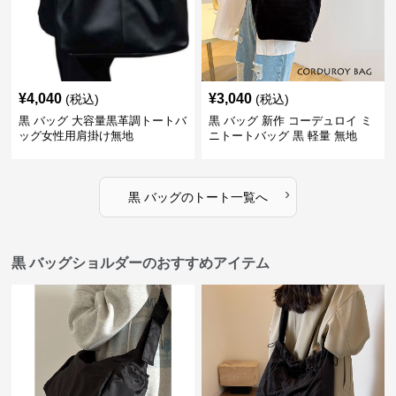
¥
4,040
¥
3,040
(税込)
(税込)
黒 バッグ 大容量黒革調トートバ
黒 バッグ 新作 コーデュロイ ミ
ッグ女性用肩掛け無地
ニトートバッグ 黒 軽量 無地
›
黒 バッグ
の
トート
一覧へ
黒 バッグショルダーのおすすめアイテム