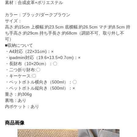
素材：合成皮革+ポリエステル
カラー：ブラック/ダークブラウン
サイズ：
高さ:約15cm 上横幅:約23.5cm 底横幅:約26.5cm マチ:約8.5cm 持
ち手高さ:約29cm 持ち手長さ:約68cm（調節不可、取り外し不
可）
■収納について
・A4対応（22×31cm)：×
・ipadmini対応（19.6×13.5×0.7cm)：×
・長財布（10×20cm）：〇
・二つ折り財布:〇
・キーケース:〇
・ペットボトル横向き（500ml）：〇
・ペットボトル縦向き（500ml）：×
重さ：約306g
裏地：あり
内ポケット：あり
商品画像