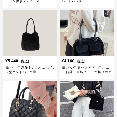
ェーン付きレディース
ハンドバッグ
¥
5,440
¥
4,160
(税込)
(税込)
黒 バッグ 新作毛足ふわふわバケ
黒 バッグ 黒ハンドバッグ スエ
ツ型ハンドバッグ黒
ード調 ショルダー 二つ折りポケ
ット付き