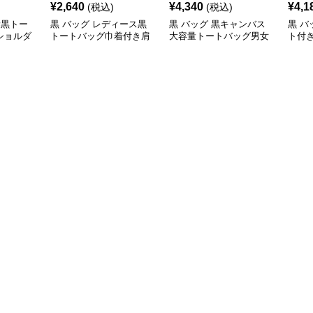
¥
2,640
¥
4,340
¥
4,1
(税込)
(税込)
量黒トー
黒 バッグ レディース黒
黒 バッグ 黒キャンバス
黒 バ
ショルダ
トートバッグ巾着付き肩
大容量トートバッグ男女
ト付
掛け斜め掛け
兼用
容量