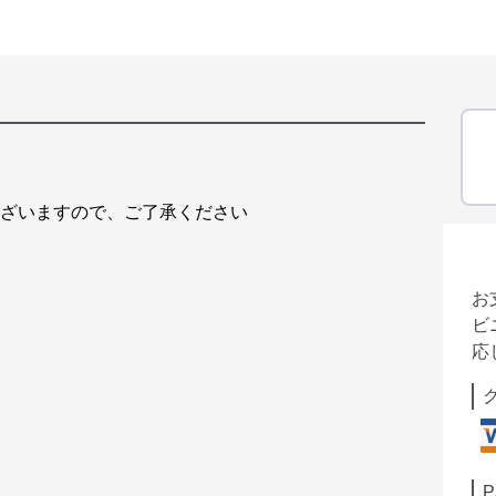
ございますので、ご了承ください
お
ビ
応
P