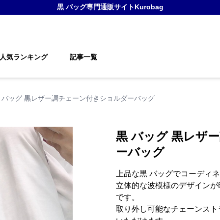
黒 バッグ
専門通販サイト
Kurobag
人気ランキング
記事一覧
 バッグ 黒レザー調チェーン付きショルダーバッグ
黒 バッグ 黒レザ
ーバッグ
上品な黒 バッグでコーディ
立体的な波模様のデザインが
です。
取り外し可能なチェーンスト