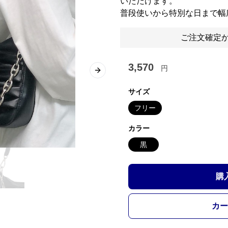
いただけます。
普段使いから特別な日まで幅
ご注文確定か
3,570
円
Next slide
サイズ
フリー
カラー
黒
購
カー