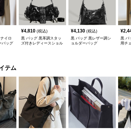
¥
4,810
¥
4,130
¥
2,4
(税込)
(税込)
用ナイロ
黒 バッグ 黒革調スタッ
黒 バッグ 黒レザー調シ
黒 バ
ーバッグ
ズ付きレディースショル
ョルダーバッグ
用チ
ダーバッグ
イテム