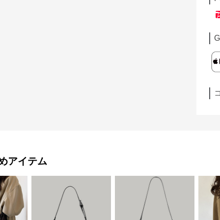
G
めアイテム