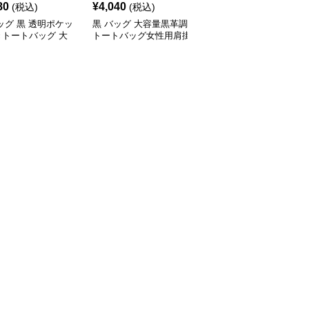
80
¥
4,040
¥
3,040
(税込)
(税込)
(税込)
ッグ 黒 透明ポケッ
黒 バッグ 大容量黒革調
黒 バッグ 新作 コーデュ
きトートバッグ 大
トートバッグ女性用肩掛
ロイ ミニトートバッグ
け無地
黒 軽量 無地