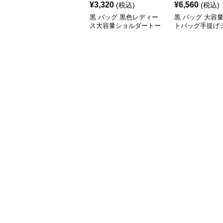
¥
3,320
¥
6,560
(税込)
(税込)
黒 バッグ 黒色レディー
黒 バッグ 大容
ス大容量ショルダートー
トバッグ手提げ
トバッグ
ー兼用