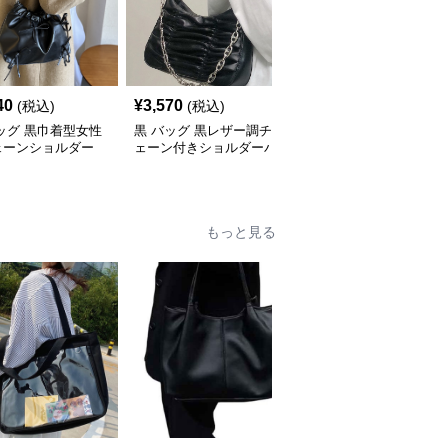
40
¥
3,570
¥
3,710
(税込)
(税込)
(税込)
ッグ 黒巾着型女性
黒 バッグ 黒レザー調チ
黒 バッグ パール装飾プ
ェーンショルダー
ェーン付きショルダーバ
リーツショルダーバッグ
ッグ
もっと見る