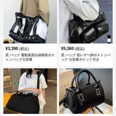
¥
3,390
¥
5,360
(税込)
(税込)
黒 バッグ 運動風黒白縞模様ボス
黒 バッグ 黒レザー調ボストンバ
トンバッグ大容量
ッグ 大容量ポケット付き