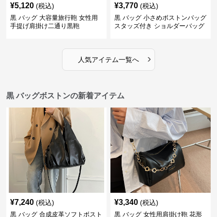
¥
5,120
¥
3,770
(税込)
(税込)
黒 バッグ 大容量旅行鞄 女性用
黒 バッグ 小さめボストンバッグ
手提げ肩掛け二通り黒鞄
スタッズ付き ショルダーバッグ
黒
›
人気アイテム一覧へ
黒 バッグボストンの新着アイテム
¥
7,240
¥
3,340
(税込)
(税込)
黒 バッグ 合成皮革ソフトボスト
黒 バッグ 女性用肩掛け鞄 花形