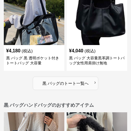
¥
4,180
¥
4,040
(税込)
(税込)
黒 バッグ 黒 透明ポケット付き
黒 バッグ 大容量黒革調トートバ
トートバッグ 大容量
ッグ女性用肩掛け無地
›
黒 バッグ
の
トート
一覧へ
黒 バッグハンドバッグのおすすめアイテム