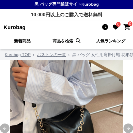
黒 バッグ
専門通販サイト
Kurobag
10,000
円以上のご購入で送料無料
0
0
Kurobag
新着商品
商品を検索
人気ランキング
Kurobag TOP
›
ボストンの一覧
›
黒 バッグ 女性用肩掛け鞄 花形
Previous slide
Ne