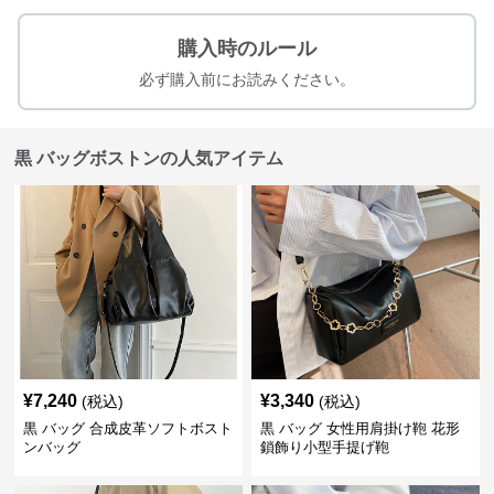
購入時のルール
必ず購入前にお読みください。
黒 バッグボストンの人気アイテム
¥
7,240
¥
3,340
(税込)
(税込)
黒 バッグ 合成皮革ソフトボスト
黒 バッグ 女性用肩掛け鞄 花形
ンバッグ
鎖飾り小型手提げ鞄