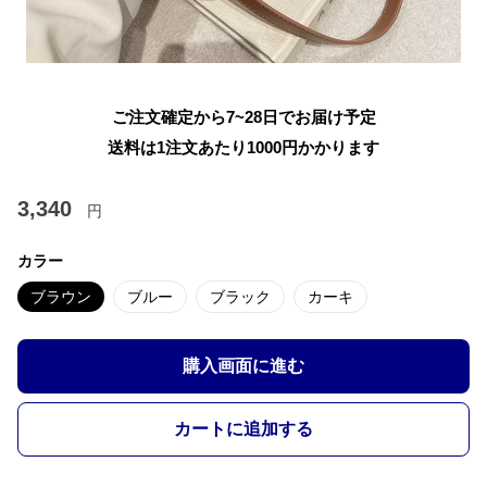
ご注文確定から7~28日でお届け予定
送料は1注文あたり
1000
円かかります
3,340
円
カラー
ブラウン
ブルー
ブラック
カーキ
購入画面に進む
カートに追加する