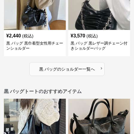
¥
2,440
¥
3,570
(税込)
(税込)
黒 バッグ 黒巾着型女性用チェー
黒 バッグ 黒レザー調チェーン付
ンショルダー
きショルダーバッグ
›
黒 バッグ
の
ショルダー
一覧へ
黒 バッグトートのおすすめアイテム