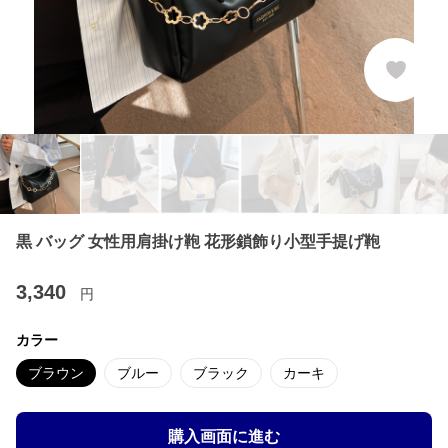
黒 バッグ 女性用肩掛け鞄 花形鎖飾り小型手提げ鞄
3,340
円
カラー
ブラウン
ブルー
ブラック
カーキ
購入画面に進む