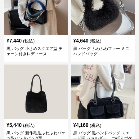
¥
7,440
¥
4,640
(税込)
(税込)
黒 バッグ 小さめスクエア型 チ
黒 バッグ ふわふわファー ミニ
ェーン付きレディース
ハンドバッグ
¥
5,440
¥
4,160
(税込)
(税込)
黒 バッグ 新作毛足ふわふわバケ
黒 バッグ 黒ハンドバッグ スエ
ツ型ハンドバッグ黒
ード調 ショルダー 二つ折りポケ