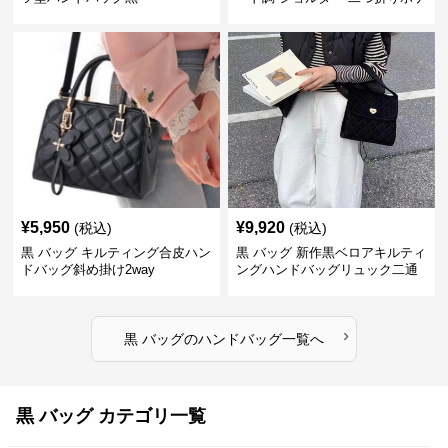
ット付き
¥
5,950
¥
9,920
(税込)
(税込)
黒 バッグ キルティング合皮ハン
黒 バッグ 新作黒ベロアキルティ
ドバッグ斜め掛け2way
ングハンドバッグリュック二通
り
›
黒 バッグ
の
ハンドバッグ
一覧へ
黒 バッグ カテゴリ一覧