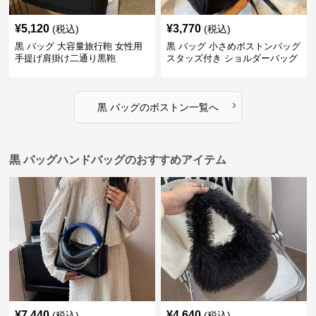
¥
5,120
¥
3,770
(税込)
(税込)
黒 バッグ 大容量旅行鞄 女性用
黒 バッグ 小さめボストンバッグ
手提げ肩掛け二通り黒鞄
スタッズ付き ショルダーバッグ
黒
›
黒 バッグ
の
ボストン
一覧へ
黒 バッグハンドバッグのおすすめアイテム
¥
7,440
¥
4,640
(税込)
(税込)