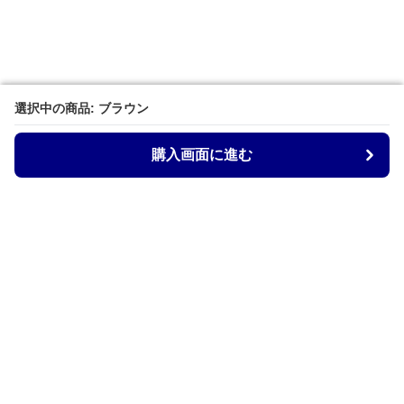
選択中の商品: ブラウン
選択中の商品: ブラウン
購入画面に進む
購入画面に進む
Kurobag
について