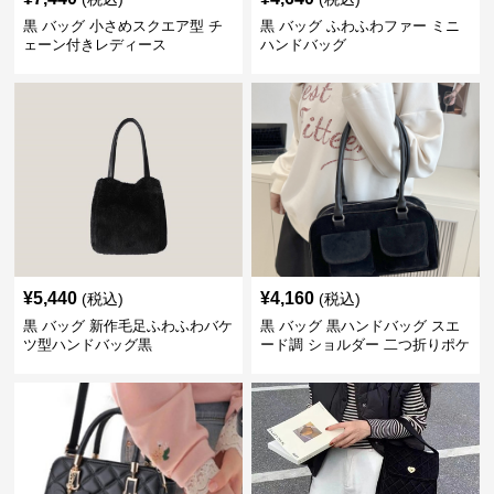
黒 バッグ 小さめスクエア型 チ
黒 バッグ ふわふわファー ミニ
ェーン付きレディース
ハンドバッグ
¥
5,440
¥
4,160
(税込)
(税込)
黒 バッグ 新作毛足ふわふわバケ
黒 バッグ 黒ハンドバッグ スエ
ツ型ハンドバッグ黒
ード調 ショルダー 二つ折りポケ
ット付き