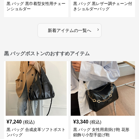
黒 バッグ 黒巾着型女性用チェー
黒 バッグ 黒レザー調チェーン付
ンショルダー
きショルダーバッグ
›
新着アイテムの一覧へ
黒 バッグボストンのおすすめアイテム
¥
7,240
¥
3,340
(税込)
(税込)
黒 バッグ 合成皮革ソフトボスト
黒 バッグ 女性用肩掛け鞄 花形
ンバッグ
鎖飾り小型手提げ鞄