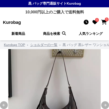
黒 バッグ
専門通販サイト
Kurobag
10,000
円以上のご購入で送料無料
0
0
Kurobag
新着商品
商品を検索
人気ランキング
Kurobag TOP
›
ショルダーの一覧
›
黒 バッグ 黒レザー ワンショ
Previous slide
Ne