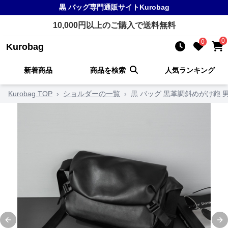
黒 バッグ
専門通販サイト
Kurobag
10,000
円以上のご購入で送料無料
0
0
Kurobag
新着商品
商品を検索
人気ランキング
Kurobag TOP
›
ショルダーの一覧
›
黒 バッグ 黒革調斜めがけ鞄
Previous slide
Ne