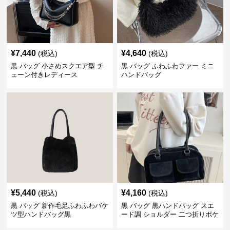
¥
7,440
¥
4,640
(税込)
(税込)
黒 バッグ 小さめスクエア型 チ
黒 バッグ ふわふわファー ミニ
ェーン付きレディース
ハンドバッグ
¥
5,440
¥
4,160
(税込)
(税込)
黒 バッグ 新作毛足ふわふわバケ
黒 バッグ 黒ハンドバッグ スエ
ツ型ハンドバッグ黒
ード調 ショルダー 二つ折りポケ
ット付き