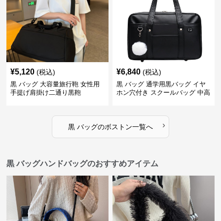
¥
5,120
¥
6,840
(税込)
(税込)
黒 バッグ 大容量旅行鞄 女性用
黒 バッグ 通学用黒バッグ イヤ
手提げ肩掛け二通り黒鞄
ホン穴付き スクールバッグ 中高
生向け
›
黒 バッグ
の
ボストン
一覧へ
黒 バッグハンドバッグのおすすめアイテム