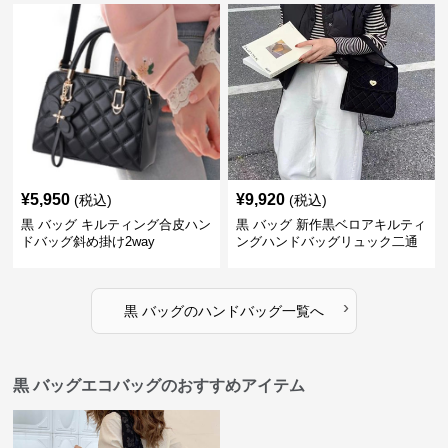
¥
5,950
¥
9,920
(税込)
(税込)
黒 バッグ キルティング合皮ハン
黒 バッグ 新作黒ベロアキルティ
ドバッグ斜め掛け2way
ングハンドバッグリュック二通
り
›
黒 バッグ
の
ハンドバッグ
一覧へ
黒 バッグエコバッグのおすすめアイテム