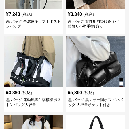
¥
7,240
¥
3,340
(税込)
(税込)
黒 バッグ 合成皮革ソフトボスト
黒 バッグ 女性用肩掛け鞄 花形
ンバッグ
鎖飾り小型手提げ鞄
¥
3,390
¥
5,360
(税込)
(税込)
黒 バッグ 運動風黒白縞模様ボス
黒 バッグ 黒レザー調ボストンバ
トンバッグ大容量
ッグ 大容量ポケット付き