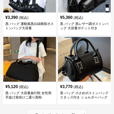
¥
3,390
¥
5,360
(税込)
(税込)
黒 バッグ 運動風黒白縞模様ボス
黒 バッグ 黒レザー調ボストンバ
トンバッグ大容量
ッグ 大容量ポケット付き
¥
5,120
¥
3,770
(税込)
(税込)
黒 バッグ 大容量旅行鞄 女性用
黒 バッグ 小さめボストンバッグ
手提げ肩掛け二通り黒鞄
スタッズ付き ショルダーバッグ
黒