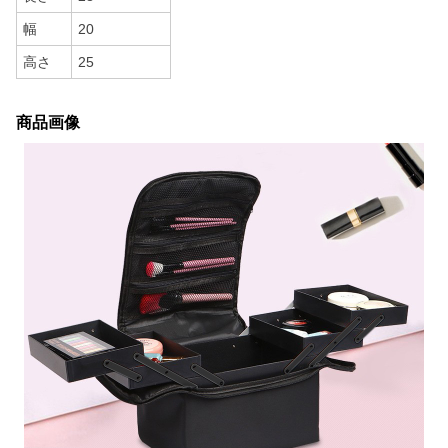
幅
20
高さ
25
商品画像