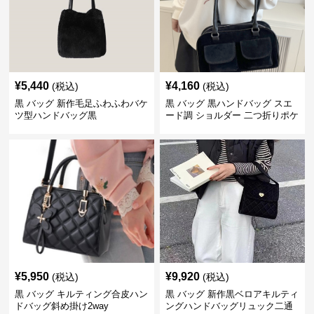
¥
5,440
¥
4,160
(税込)
(税込)
黒 バッグ 新作毛足ふわふわバケ
黒 バッグ 黒ハンドバッグ スエ
ツ型ハンドバッグ黒
ード調 ショルダー 二つ折りポケ
ット付き
¥
5,950
¥
9,920
(税込)
(税込)
黒 バッグ キルティング合皮ハン
黒 バッグ 新作黒ベロアキルティ
ドバッグ斜め掛け2way
ングハンドバッグリュック二通