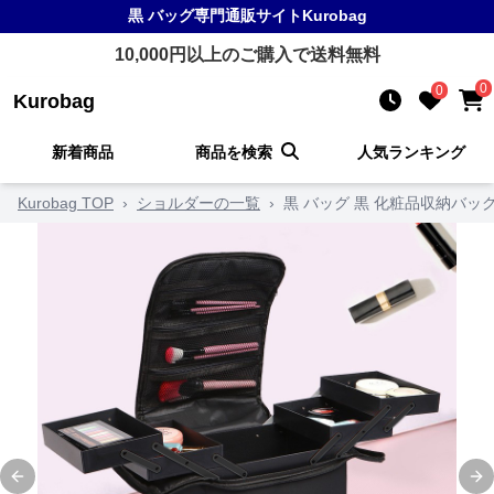
黒 バッグ
専門通販サイト
Kurobag
10,000
円以上のご購入で送料無料
0
0
Kurobag
新着商品
商品を検索
人気ランキング
Kurobag TOP
›
ショルダーの一覧
›
黒 バッグ 黒 化粧品収納バッ
Previous slide
Ne