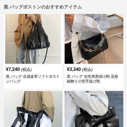
黒 バッグボストンのおすすめアイテム
¥
7,240
¥
3,340
(税込)
(税込)
黒 バッグ 合成皮革ソフトボスト
黒 バッグ 女性用肩掛け鞄 花形
ンバッグ
鎖飾り小型手提げ鞄