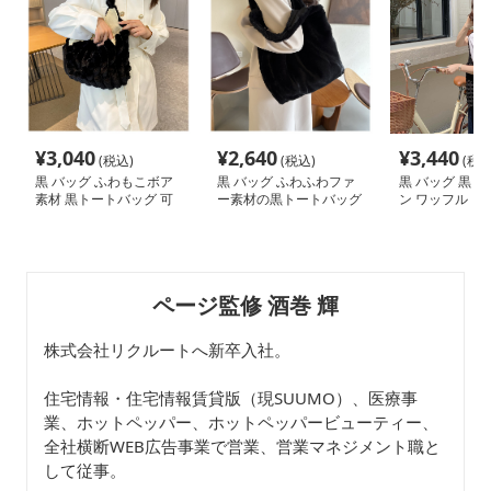
¥
3,040
¥
2,640
¥
3,440
(税込)
(税込)
(税込
黒 バッグ ふわもこボア
黒 バッグ ふわふわファ
黒 バッグ 黒 
素材 黒トートバッグ 可
ー素材の黒トートバッグ
ン ワッフル ト
愛い女性用かばん
グ 軽量 可愛い
ページ監修 酒巻 輝
株式会社リクルートへ新卒入社。
住宅情報・住宅情報賃貸版（現SUUMO）、医療事
業、ホットペッパー、ホットペッパービューティー、
全社横断WEB広告事業で営業、営業マネジメント職と
して従事。