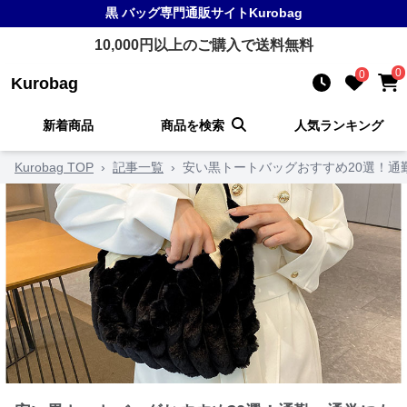
黒 バッグ
専門通販サイト
Kurobag
10,000
円以上のご購入で送料無料
0
0
Kurobag
新着商品
商品を検索
人気ランキング
Kurobag TOP
›
記事一覧
›
安い黒トートバッグおすすめ20選！